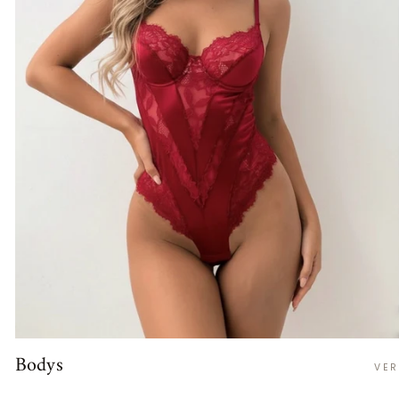
Bodys
VER