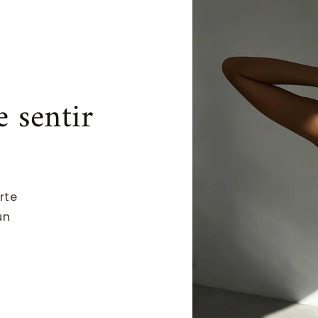
e sentir
rte
un
.