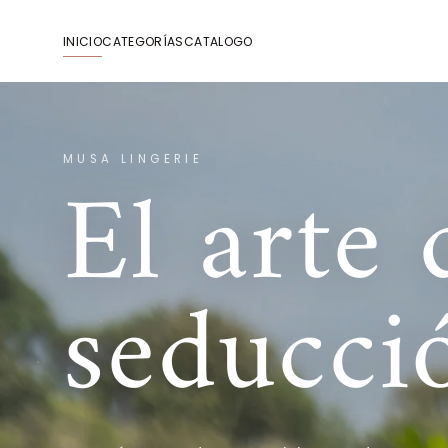
IR
DIRECTAMENTE
AL CONTENIDO
INICIO
CATEGORÍAS
CATALOGO
El arte 
MUSA LINGERIE
seducci