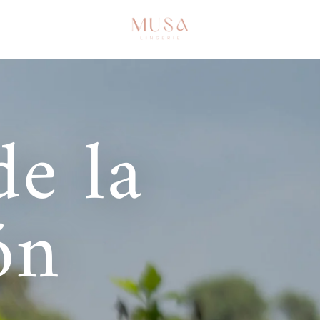
de la
ón