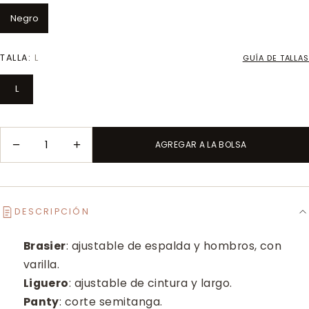
Negro
TALLA:
L
GUÍA DE TALLAS
L
−
+
AGREGAR A LA BOLSA
DESCRIPCIÓN
Brasier
: ajustable de espalda y hombros, con
varilla.
Liguero
: ajustable de cintura y largo.
Panty
: corte semitanga.